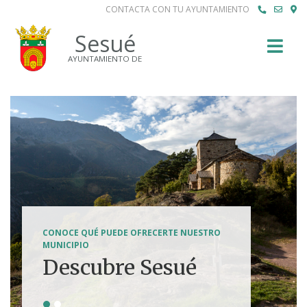
CONTACTA CON TU AYUNTAMIENTO
Buscar
Sesué
AYUNTAMIENTO DE
SENDERISMO, HÍPICA, FERRATAS, BTT...
CONOCE QUÉ PUEDE OFRECERTE NUESTRO
Tierra de
MUNICIPIO
Descubre Sesué
aventuras