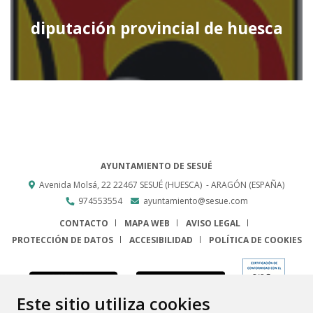
diputación provincial de huesca
AYUNTAMIENTO DE SESUÉ
Avenida Molsá, 22
22467
SESUÉ (HUESCA)
- ARAGÓN
(ESPAÑA)
974553554
ayuntamiento@sesue.com
CONTACTO
MAPA WEB
AVISO LEGAL
PROTECCIÓN DE DATOS
ACCESIBILIDAD
POLÍTICA DE COOKIES
ENLACE
Este sitio utiliza cookies