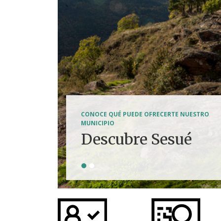
SENDERISMO, HÍPICA, FERRATAS, BTT...
CONOCE QUÉ PUEDE OFRECERTE NUESTRO
Tierra de
MUNICIPIO
Descubre Sesué
aventuras