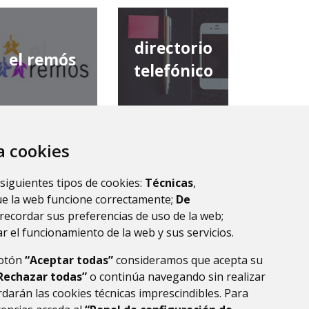
directorio
el remós
telefónico
za cookies
diputación
comarca de
provincial de
 siguientes tipos de cookies:
Técnicas
,
la ribagorza
huesca
ue la web funcione correctamente;
De
recordar sus preferencias de uso de la web;
r el funcionamiento de la web y sus servicios.
botón
“Aceptar todas”
consideramos que acepta su
Rechazar todas”
o continúa navegando sin realizar
darán las cookies técnicas imprescindibles. Para