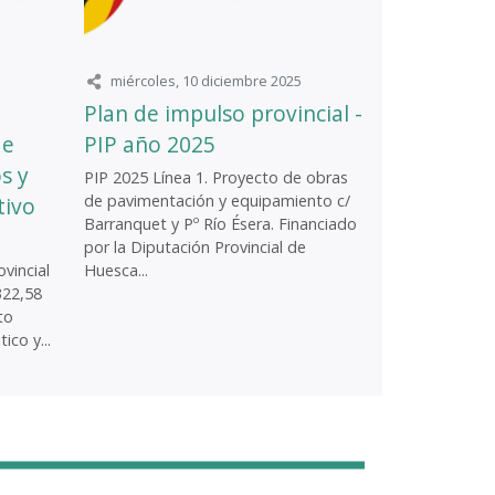
miércoles, 10 diciembre 2025
Plan de impulso provincial -
de
PIP año 2025
s y
PIP 2025 Línea 1. Proyecto de obras
de pavimentación y equipamiento c/
tivo
Barranquet y Pº Río Ésera. Financiado
por la Diputación Provincial de
vincial
Huesca...
322,58
to
ico y...