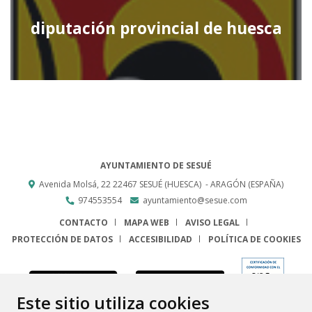
diputación provincial de huesca
AYUNTAMIENTO DE SESUÉ
Avenida Molsá, 22
22467
SESUÉ (HUESCA)
- ARAGÓN
(ESPAÑA)
974553554
ayuntamiento@sesue.com
CONTACTO
MAPA WEB
AVISO LEGAL
PROTECCIÓN DE DATOS
ACCESIBILIDAD
POLÍTICA DE COOKIES
ENLACE
Este sitio utiliza cookies