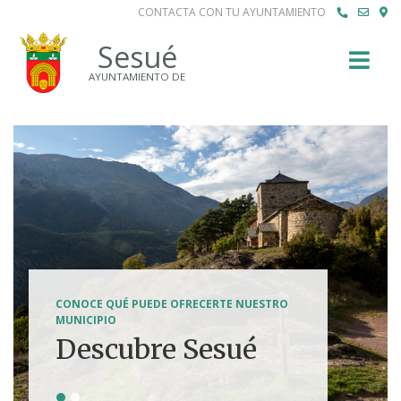
CONTACTA CON TU AYUNTAMIENTO
Buscar
Sesué
AYUNTAMIENTO DE
SENDERISMO, HÍPICA, FERRATAS, BTT...
CONOCE QUÉ PUEDE OFRECERTE NUESTRO
Tierra de
MUNICIPIO
Descubre Sesué
aventuras