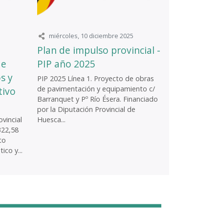
miércoles, 10 diciembre 2025
Plan de impulso provincial -
de
PIP año 2025
s y
PIP 2025 Línea 1. Proyecto de obras
de pavimentación y equipamiento c/
tivo
Barranquet y Pº Río Ésera. Financiado
por la Diputación Provincial de
vincial
Huesca...
322,58
to
ico y...