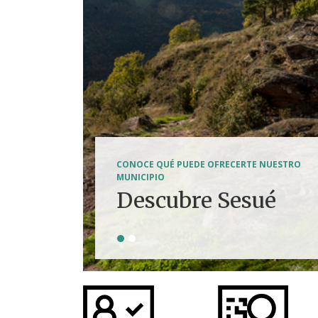
SENDERISMO, HÍPICA, FERRATAS, BTT...
CONOCE QUÉ PUEDE OFRECERTE NUESTRO
Tierra de
MUNICIPIO
Descubre Sesué
aventuras