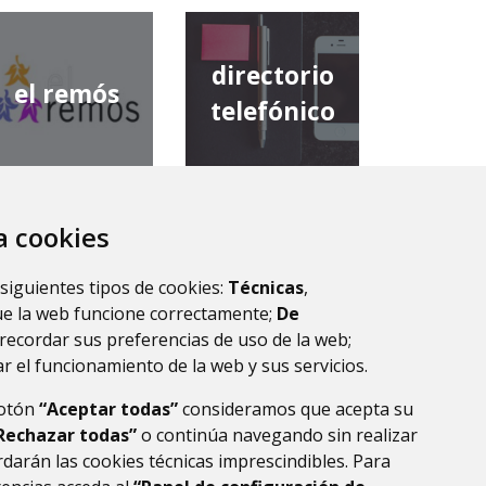
directorio
el remós
telefónico
za cookies
diputación
comarca de
provincial de
 siguientes tipos de cookies:
Técnicas
,
la ribagorza
huesca
ue la web funcione correctamente;
De
recordar sus preferencias de uso de la web;
r el funcionamiento de la web y sus servicios.
botón
“Aceptar todas”
consideramos que acepta su
Rechazar todas”
o continúa navegando sin realizar
darán las cookies técnicas imprescindibles. Para