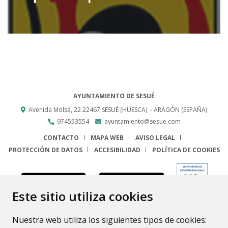
AYUNTAMIENTO DE SESUÉ
Avenida Molsá, 22
22467
SESUÉ (HUESCA)
- ARAGÓN
(ESPAÑA)
974553554
ayuntamiento@sesue.com
CONTACTO
MAPA WEB
AVISO LEGAL
PROTECCIÓN DE DATOS
ACCESIBILIDAD
POLÍTICA DE COOKIES
ENLACE
Este sitio utiliza cookies
Nuestra web utiliza los siguientes tipos de cookies: