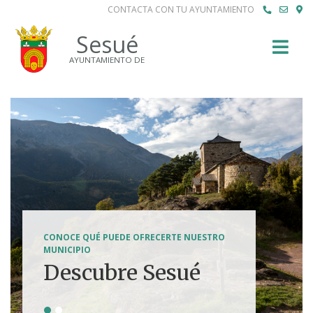
CONTACTA CON TU AYUNTAMIENTO
Buscar
Sesué
AYUNTAMIENTO DE
SENDERISMO, HÍPICA, FERRATAS, BTT...
CONOCE QUÉ PUEDE OFRECERTE NUESTRO
Tierra de
MUNICIPIO
Descubre Sesué
aventuras