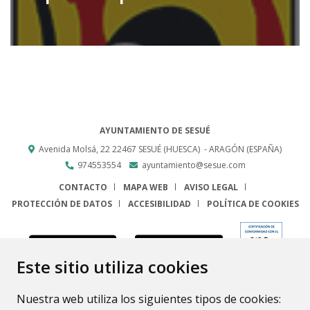
AYUNTAMIENTO DE SESUÉ
Avenida Molsá, 22
22467
SESUÉ (HUESCA)
- ARAGÓN
(ESPAÑA)
974553554
ayuntamiento@sesue.com
CONTACTO
MAPA WEB
AVISO LEGAL
PROTECCIÓN DE DATOS
ACCESIBILIDAD
POLÍTICA DE COOKIES
ENLACE
Este sitio utiliza cookies
Nuestra web utiliza los siguientes tipos de cookies: