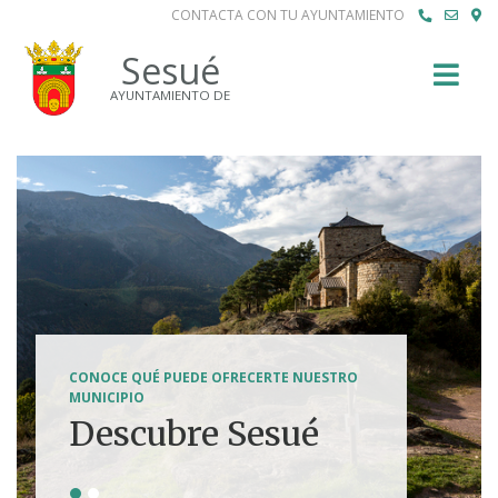
CONTACTA CON TU AYUNTAMIENTO
Buscar
Sesué
AYUNTAMIENTO DE
SENDERISMO, HÍPICA, FERRATAS, BTT...
CONOCE QUÉ PUEDE OFRECERTE NUESTRO
Tierra de
MUNICIPIO
Descubre Sesué
aventuras