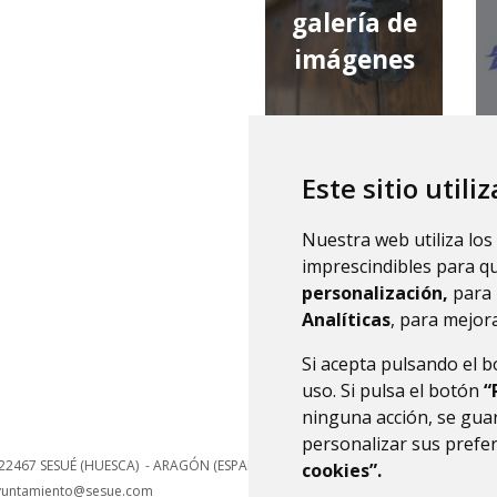
galería de
imágenes
Este sitio utili
qué tiempo
Nuestra web utiliza los
hace
imprescindibles para q
personalización,
para 
Analíticas
, para mejora
Si acepta pulsando el 
uso. Si pulsa el botón
“
ninguna acción, se guar
personalizar sus prefe
22467
SESUÉ (HUESCA)
- ARAGÓN
(ESPAÑA)
cookies”.
yuntamiento@sesue.com