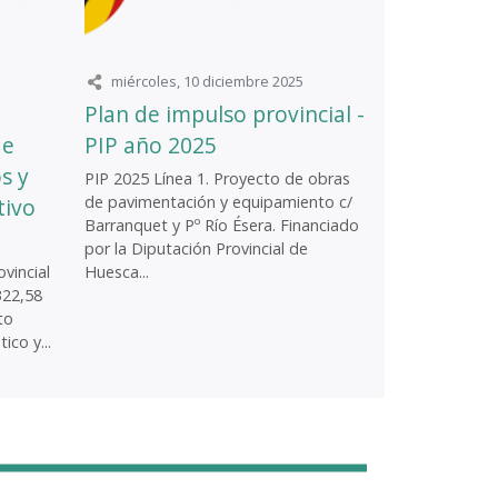
miércoles, 10 diciembre 2025
Plan de impulso provincial -
de
PIP año 2025
s y
PIP 2025 Línea 1. Proyecto de obras
de pavimentación y equipamiento c/
tivo
Barranquet y Pº Río Ésera. Financiado
por la Diputación Provincial de
vincial
Huesca...
322,58
to
ico y...