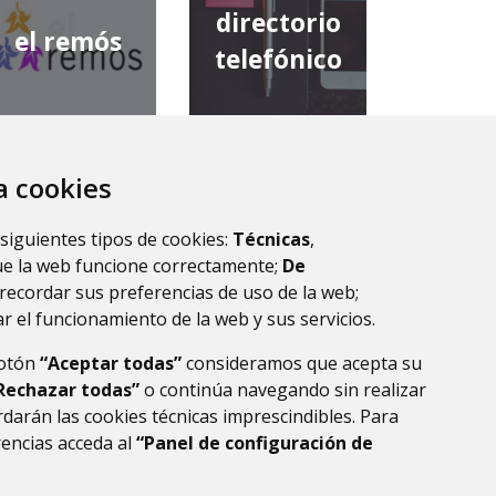
directorio
el remós
telefónico
za cookies
diputación
comarca de
provincial de
 siguientes tipos de cookies:
Técnicas
,
la ribagorza
huesca
ue la web funcione correctamente;
De
recordar sus preferencias de uso de la web;
r el funcionamiento de la web y sus servicios.
botón
“Aceptar todas”
consideramos que acepta su
Rechazar todas”
o continúa navegando sin realizar
darán las cookies técnicas imprescindibles. Para
rencias acceda al
“Panel de configuración de