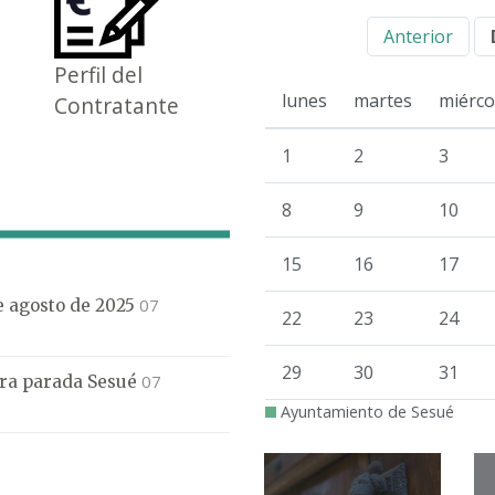
Anterior
Perfil del
lunes
martes
miérco
Contratante
1
2
3
8
9
10
15
16
17
07
de agosto de 2025
22
23
24
29
30
31
07
mera parada Sesué
Ayuntamiento de Sesué