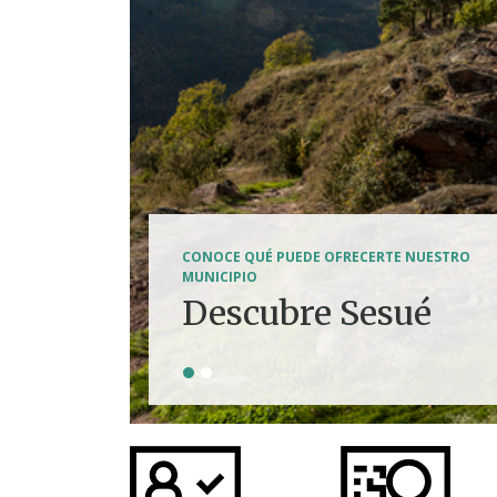
SENDERISMO, HÍPICA, FERRATAS, BTT...
CONOCE QUÉ PUEDE OFRECERTE NUESTRO
Tierra de
MUNICIPIO
Descubre Sesué
aventuras