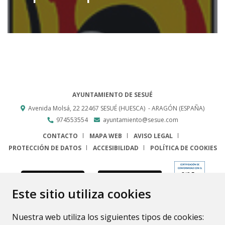
AYUNTAMIENTO DE SESUÉ
Avenida Molsá, 22
22467
SESUÉ (HUESCA)
- ARAGÓN
(ESPAÑA)
974553554
ayuntamiento@sesue.com
CONTACTO
MAPA WEB
AVISO LEGAL
PROTECCIÓN DE DATOS
ACCESIBILIDAD
POLÍTICA DE COOKIES
ENLACE
Este sitio utiliza cookies
Nuestra web utiliza los siguientes tipos de cookies: