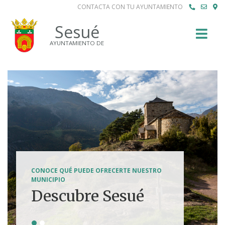
CONTACTA CON TU AYUNTAMIENTO
Buscar
Sesué
AYUNTAMIENTO DE
SENDERISMO, HÍPICA, FERRATAS, BTT...
CONOCE QUÉ PUEDE OFRECERTE NUESTRO
Tierra de
MUNICIPIO
Descubre Sesué
aventuras