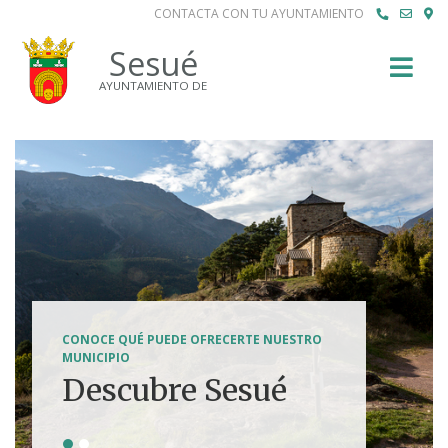
CONTACTA CON TU AYUNTAMIENTO
Buscar
Sesué
AYUNTAMIENTO DE
SENDERISMO, HÍPICA, FERRATAS, BTT...
CONOCE QUÉ PUEDE OFRECERTE NUESTRO
Tierra de
MUNICIPIO
Descubre Sesué
aventuras