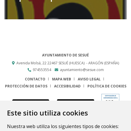
AYUNTAMIENTO DE SESUÉ
Avenida Molsá, 22
22467
SESUÉ (HUESCA)
- ARAGÓN
(ESPAÑA)
974553554
ayuntamiento@sesue.com
CONTACTO
MAPA WEB
AVISO LEGAL
PROTECCIÓN DE DATOS
ACCESIBILIDAD
POLÍTICA DE COOKIES
ENLACE
Este sitio utiliza cookies
Nuestra web utiliza los siguientes tipos de cookies: