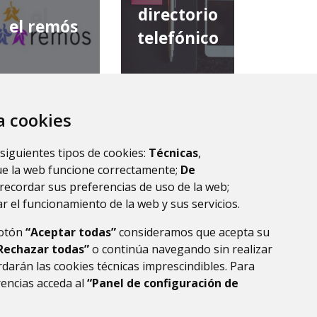
directorio
el remós
telefónico
za cookies
diputación
comarca de
provincial de
 siguientes tipos de cookies:
Técnicas
,
la ribagorza
huesca
ue la web funcione correctamente;
De
recordar sus preferencias de uso de la web;
r el funcionamiento de la web y sus servicios.
botón
“Aceptar todas”
consideramos que acepta su
Rechazar todas”
o continúa navegando sin realizar
darán las cookies técnicas imprescindibles. Para
rencias acceda al
“Panel de configuración de