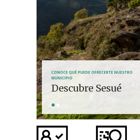
SENDERISMO, HÍPICA, FERRATAS, BTT...
CONOCE QUÉ PUEDE OFRECERTE NUESTRO
Tierra de
MUNICIPIO
Descubre Sesué
aventuras