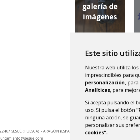
galería de
imágenes
Este sitio utili
qué tiempo
Nuestra web utiliza los
hace
imprescindibles para q
personalización,
para 
Analíticas
, para mejora
Si acepta pulsando el 
uso. Si pulsa el botón
“
ninguna acción, se guar
personalizar sus prefe
22467
SESUÉ (HUESCA)
- ARAGÓN
(ESPAÑA)
cookies”.
yuntamiento@sesue.com