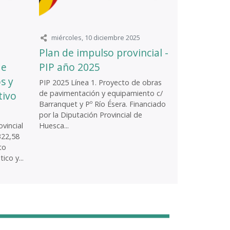
miércoles, 10 diciembre 2025
Plan de impulso provincial -
de
PIP año 2025
s y
PIP 2025 Línea 1. Proyecto de obras
de pavimentación y equipamiento c/
tivo
Barranquet y Pº Río Ésera. Financiado
por la Diputación Provincial de
vincial
Huesca...
322,58
to
ico y...