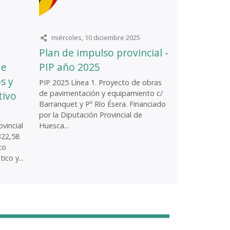
miércoles, 10 diciembre 2025
Plan de impulso provincial -
de
PIP año 2025
s y
PIP 2025 Línea 1. Proyecto de obras
de pavimentación y equipamiento c/
tivo
Barranquet y Pº Río Ésera. Financiado
por la Diputación Provincial de
vincial
Huesca...
322,58
to
ico y...