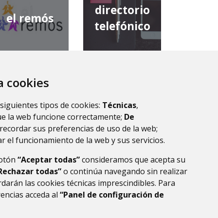
directorio
el remós
telefónico
za cookies
diputación
comarca de
provincial de
 siguientes tipos de cookies:
Técnicas
,
la ribagorza
huesca
ue la web funcione correctamente;
De
recordar sus preferencias de uso de la web;
r el funcionamiento de la web y sus servicios.
botón
“Aceptar todas”
consideramos que acepta su
Rechazar todas”
o continúa navegando sin realizar
darán las cookies técnicas imprescindibles. Para
rencias acceda al
“Panel de configuración de