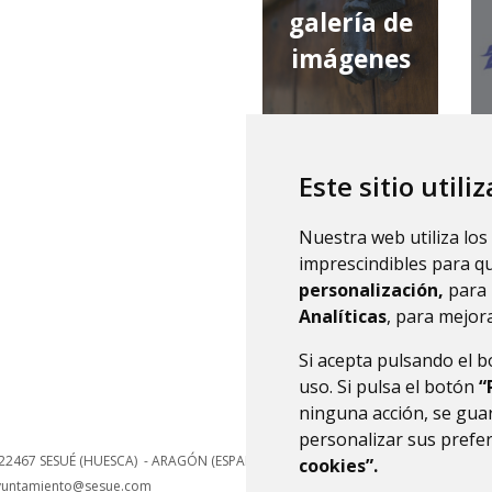
galería de
imágenes
Este sitio utili
qué tiempo
Nuestra web utiliza los
hace
imprescindibles para q
personalización,
para 
Analíticas
, para mejora
Si acepta pulsando el 
uso. Si pulsa el botón
“
ninguna acción, se guar
personalizar sus prefe
22467
SESUÉ (HUESCA)
- ARAGÓN
(ESPAÑA)
cookies”.
yuntamiento@sesue.com