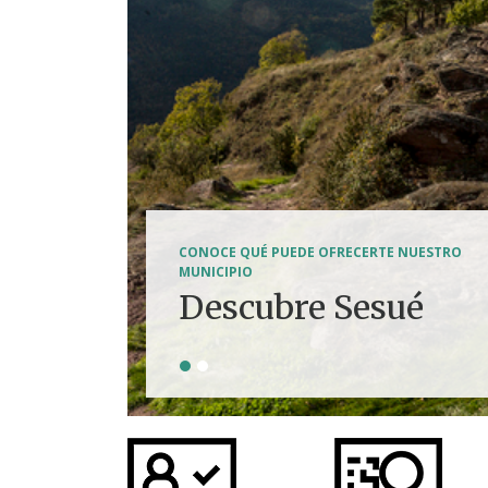
SENDERISMO, HÍPICA, FERRATAS, BTT...
CONOCE QUÉ PUEDE OFRECERTE NUESTRO
Tierra de
MUNICIPIO
Descubre Sesué
aventuras