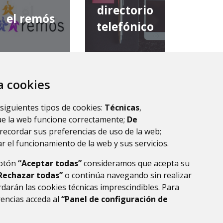
directorio
el remós
telefónico
za cookies
diputación
comarca de
provincial de
 siguientes tipos de cookies:
Técnicas
,
la ribagorza
huesca
ue la web funcione correctamente;
De
recordar sus preferencias de uso de la web;
r el funcionamiento de la web y sus servicios.
botón
“Aceptar todas”
consideramos que acepta su
Rechazar todas”
o continúa navegando sin realizar
darán las cookies técnicas imprescindibles. Para
rencias acceda al
“Panel de configuración de