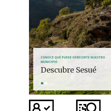
SENDERISMO, HÍPICA, FERRATAS, BTT...
CONOCE QUÉ PUEDE OFRECERTE NUESTRO
Tierra de
MUNICIPIO
Descubre Sesué
aventuras