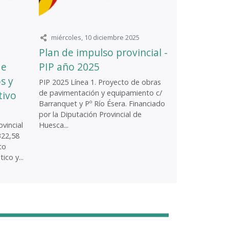
miércoles, 10 diciembre 2025
Plan de impulso provincial -
de
PIP año 2025
s y
PIP 2025 Línea 1. Proyecto de obras
de pavimentación y equipamiento c/
tivo
Barranquet y Pº Río Ésera. Financiado
por la Diputación Provincial de
vincial
Huesca...
322,58
to
ico y...