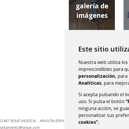
galería de
imágenes
Este sitio utili
qué tiempo
Nuestra web utiliza los
hace
imprescindibles para q
personalización,
para 
Analíticas
, para mejora
Si acepta pulsando el 
uso. Si pulsa el botón
“
ninguna acción, se guar
personalizar sus prefe
22467
SESUÉ (HUESCA)
- ARAGÓN
(ESPAÑA)
cookies”.
yuntamiento@sesue.com