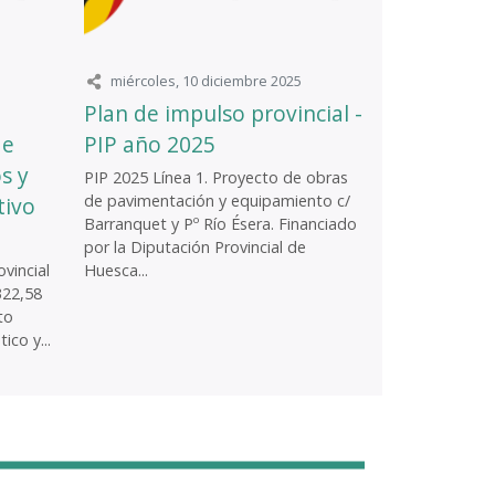
miércoles, 10 diciembre 2025
Plan de impulso provincial -
de
PIP año 2025
s y
PIP 2025 Línea 1. Proyecto de obras
de pavimentación y equipamiento c/
tivo
Barranquet y Pº Río Ésera. Financiado
por la Diputación Provincial de
vincial
Huesca...
322,58
to
ico y...