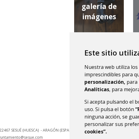
galería de
imágenes
Este sitio utili
qué tiempo
Nuestra web utiliza los
hace
imprescindibles para q
personalización,
para 
Analíticas
, para mejora
Si acepta pulsando el 
uso. Si pulsa el botón
“
ninguna acción, se guar
personalizar sus prefe
22467
SESUÉ (HUESCA)
- ARAGÓN
(ESPAÑA)
cookies”.
yuntamiento@sesue.com