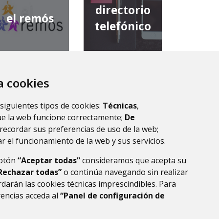
directorio
el remós
telefónico
za cookies
diputación
comarca de
provincial de
 siguientes tipos de cookies:
Técnicas
,
la ribagorza
huesca
ue la web funcione correctamente;
De
recordar sus preferencias de uso de la web;
r el funcionamiento de la web y sus servicios.
botón
“Aceptar todas”
consideramos que acepta su
Rechazar todas”
o continúa navegando sin realizar
darán las cookies técnicas imprescindibles. Para
rencias acceda al
“Panel de configuración de