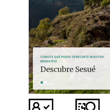
SENDERISMO, HÍPICA, FERRATAS, BTT...
CONOCE QUÉ PUEDE OFRECERTE NUESTRO
Tierra de
MUNICIPIO
Descubre Sesué
aventuras