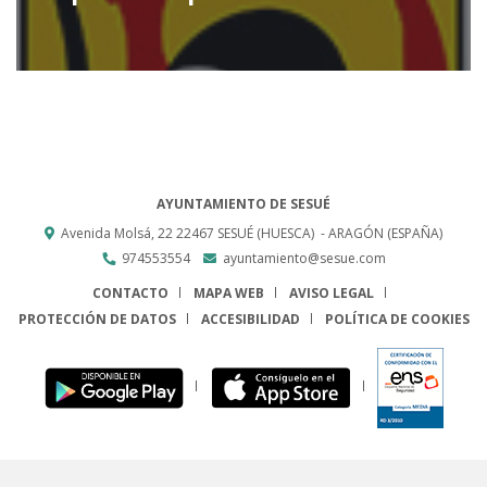
AYUNTAMIENTO DE SESUÉ
Avenida Molsá, 22
22467
SESUÉ (HUESCA)
- ARAGÓN
(ESPAÑA)
974553554
ayuntamiento@sesue.com
CONTACTO
MAPA WEB
AVISO LEGAL
PROTECCIÓN DE DATOS
ACCESIBILIDAD
POLÍTICA DE COOKIES
ENLACE