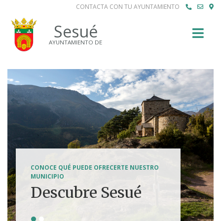
CONTACTA CON TU AYUNTAMIENTO
Buscar
Sesué
AYUNTAMIENTO DE
SENDERISMO, HÍPICA, FERRATAS, BTT...
CONOCE QUÉ PUEDE OFRECERTE NUESTRO
Tierra de
MUNICIPIO
Descubre Sesué
aventuras