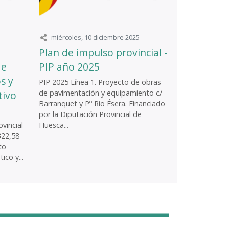
miércoles, 10 diciembre 2025
Plan de impulso provincial -
de
PIP año 2025
s y
PIP 2025 Línea 1. Proyecto de obras
de pavimentación y equipamiento c/
tivo
Barranquet y Pº Río Ésera. Financiado
por la Diputación Provincial de
vincial
Huesca...
322,58
to
ico y...