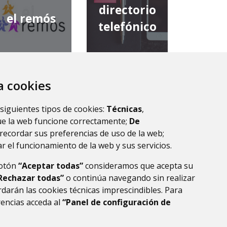
directorio
el remós
telefónico
za cookies
diputación
comarca de
provincial de
 siguientes tipos de cookies:
Técnicas
,
la ribagorza
huesca
ue la web funcione correctamente;
De
recordar sus preferencias de uso de la web;
r el funcionamiento de la web y sus servicios.
botón
“Aceptar todas”
consideramos que acepta su
Rechazar todas”
o continúa navegando sin realizar
darán las cookies técnicas imprescindibles. Para
rencias acceda al
“Panel de configuración de