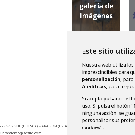
galería de
imágenes
Este sitio utili
qué tiempo
Nuestra web utiliza los
hace
imprescindibles para q
personalización,
para 
Analíticas
, para mejora
Si acepta pulsando el 
uso. Si pulsa el botón
“
ninguna acción, se guar
personalizar sus prefe
22467
SESUÉ (HUESCA)
- ARAGÓN
(ESPAÑA)
cookies”.
yuntamiento@sesue.com