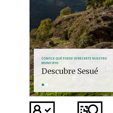
SENDERISMO, HÍPICA, FERRATAS, BTT...
CONOCE QUÉ PUEDE OFRECERTE NUESTRO
Tierra de
MUNICIPIO
Descubre Sesué
aventuras