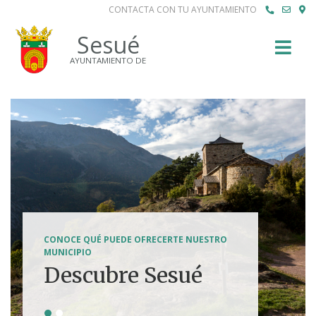
CONTACTA CON TU AYUNTAMIENTO
Buscar
Sesué
AYUNTAMIENTO DE
SENDERISMO, HÍPICA, FERRATAS, BTT...
CONOCE QUÉ PUEDE OFRECERTE NUESTRO
Tierra de
MUNICIPIO
Descubre Sesué
aventuras