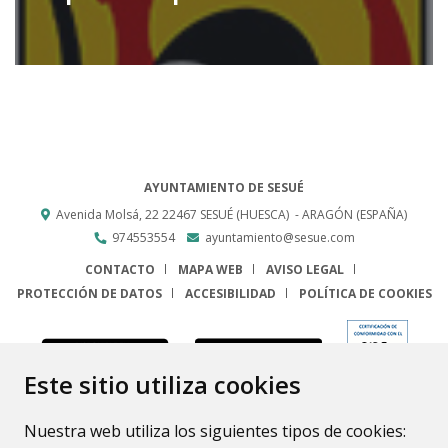
AYUNTAMIENTO DE SESUÉ
Avenida Molsá, 22
22467
SESUÉ (HUESCA)
- ARAGÓN
(ESPAÑA)
974553554
ayuntamiento@sesue.com
CONTACTO
MAPA WEB
AVISO LEGAL
PROTECCIÓN DE DATOS
ACCESIBILIDAD
POLÍTICA DE COOKIES
ENLACE
Este sitio utiliza cookies
Nuestra web utiliza los siguientes tipos de cookies: