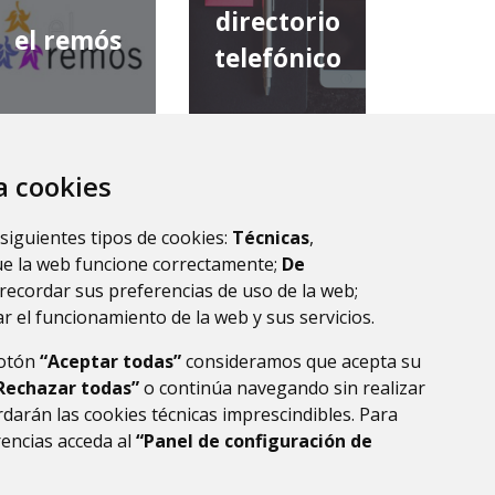
directorio
el remós
telefónico
za cookies
diputación
comarca de
provincial de
 siguientes tipos de cookies:
Técnicas
,
la ribagorza
huesca
ue la web funcione correctamente;
De
recordar sus preferencias de uso de la web;
r el funcionamiento de la web y sus servicios.
botón
“Aceptar todas”
consideramos que acepta su
Rechazar todas”
o continúa navegando sin realizar
darán las cookies técnicas imprescindibles. Para
rencias acceda al
“Panel de configuración de