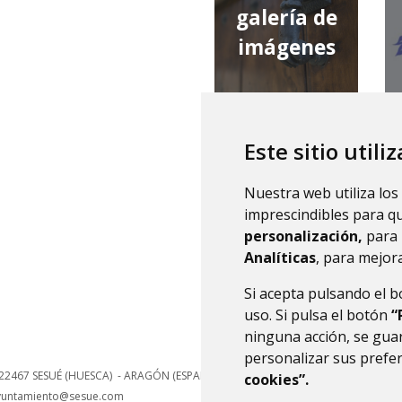
galería de
imágenes
Este sitio utili
qué tiempo
Nuestra web utiliza los
hace
imprescindibles para q
personalización,
para 
Analíticas
, para mejora
Si acepta pulsando el 
uso. Si pulsa el botón
“
ninguna acción, se guar
personalizar sus prefe
22467
SESUÉ (HUESCA)
- ARAGÓN
(ESPAÑA)
cookies”.
yuntamiento@sesue.com