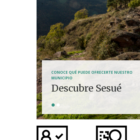
SENDERISMO, HÍPICA, FERRATAS, BTT...
CONOCE QUÉ PUEDE OFRECERTE NUESTRO
Tierra de
MUNICIPIO
Descubre Sesué
aventuras