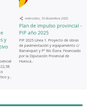
miércoles, 10 diciembre 2025
Plan de impulso provincial -
de
PIP año 2025
s y
PIP 2025 Línea 1. Proyecto de obras
de pavimentación y equipamiento c/
tivo
Barranquet y Pº Río Ésera. Financiado
por la Diputación Provincial de
vincial
Huesca...
322,58
to
ico y...