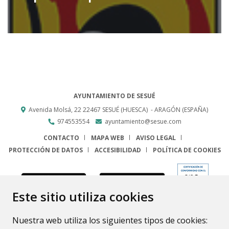
AYUNTAMIENTO DE SESUÉ
Avenida Molsá, 22
22467
SESUÉ (HUESCA)
- ARAGÓN
(ESPAÑA)
974553554
ayuntamiento@sesue.com
CONTACTO
MAPA WEB
AVISO LEGAL
PROTECCIÓN DE DATOS
ACCESIBILIDAD
POLÍTICA DE COOKIES
ENLACE
Este sitio utiliza cookies
Nuestra web utiliza los siguientes tipos de cookies: