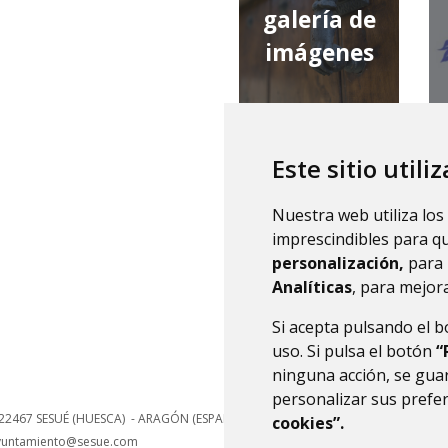
galería de
imágenes
Este sitio utili
qué tiempo
Nuestra web utiliza los
hace
imprescindibles para q
personalización,
para 
Analíticas
, para mejora
Si acepta pulsando el 
uso. Si pulsa el botón
“
ninguna acción, se guar
personalizar sus prefe
22467
SESUÉ (HUESCA)
- ARAGÓN
(ESPAÑA)
cookies”.
yuntamiento@sesue.com