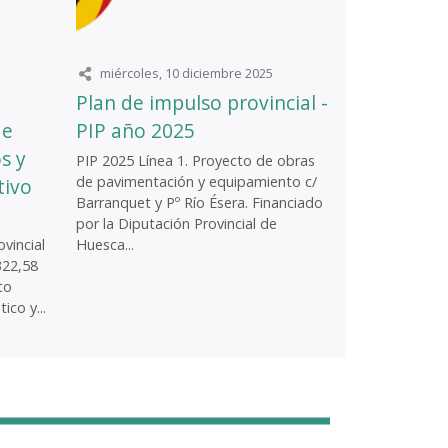
miércoles, 10 diciembre 2025
Plan de impulso provincial -
de
PIP año 2025
s y
PIP 2025 Línea 1. Proyecto de obras
de pavimentación y equipamiento c/
tivo
Barranquet y Pº Río Ésera. Financiado
por la Diputación Provincial de
vincial
Huesca...
322,58
to
ico y...