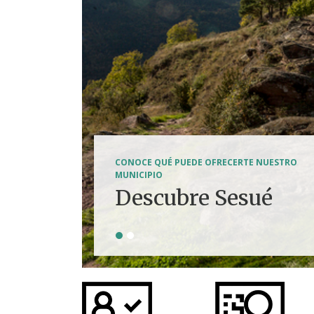
SENDERISMO, HÍPICA, FERRATAS, BTT...
CONOCE QUÉ PUEDE OFRECERTE NUESTRO
Tierra de
MUNICIPIO
Descubre Sesué
aventuras