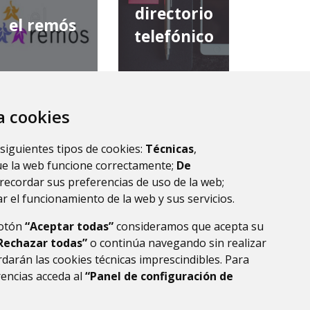
directorio
el remós
telefónico
za cookies
diputación
comarca de
provincial de
 siguientes tipos de cookies:
Técnicas
,
la ribagorza
huesca
ue la web funcione correctamente;
De
recordar sus preferencias de uso de la web;
r el funcionamiento de la web y sus servicios.
botón
“Aceptar todas”
consideramos que acepta su
Rechazar todas”
o continúa navegando sin realizar
darán las cookies técnicas imprescindibles. Para
rencias acceda al
“Panel de configuración de