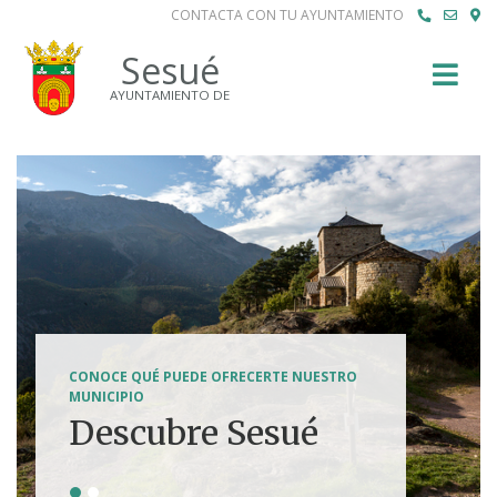
CONTACTA CON TU AYUNTAMIENTO
Buscar
Sesué
AYUNTAMIENTO DE
SENDERISMO, HÍPICA, FERRATAS, BTT...
CONOCE QUÉ PUEDE OFRECERTE NUESTRO
Tierra de
MUNICIPIO
Descubre Sesué
aventuras