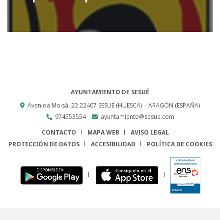
AYUNTAMIENTO DE SESUÉ
Avenida Molsá, 22
22467
SESUÉ (HUESCA)
- ARAGÓN
(ESPAÑA)
974553554
ayuntamiento@sesue.com
CONTACTO
MAPA WEB
AVISO LEGAL
PROTECCIÓN DE DATOS
ACCESIBILIDAD
POLÍTICA DE COOKIES
ENLACE