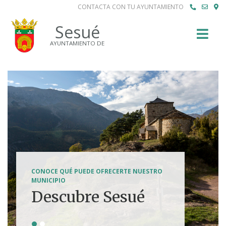
CONTACTA CON TU AYUNTAMIENTO
Buscar
Sesué
AYUNTAMIENTO DE
SENDERISMO, HÍPICA, FERRATAS, BTT...
CONOCE QUÉ PUEDE OFRECERTE NUESTRO
Tierra de
MUNICIPIO
Descubre Sesué
aventuras