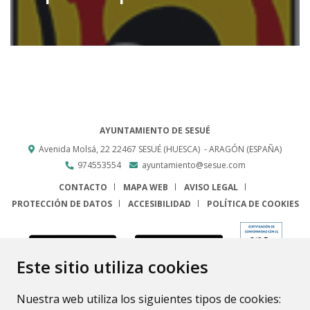
AYUNTAMIENTO DE SESUÉ
Avenida Molsá, 22
22467
SESUÉ (HUESCA)
- ARAGÓN
(ESPAÑA)
974553554
ayuntamiento@sesue.com
CONTACTO
MAPA WEB
AVISO LEGAL
PROTECCIÓN DE DATOS
ACCESIBILIDAD
POLÍTICA DE COOKIES
ENLACE
Este sitio utiliza cookies
Nuestra web utiliza los siguientes tipos de cookies: