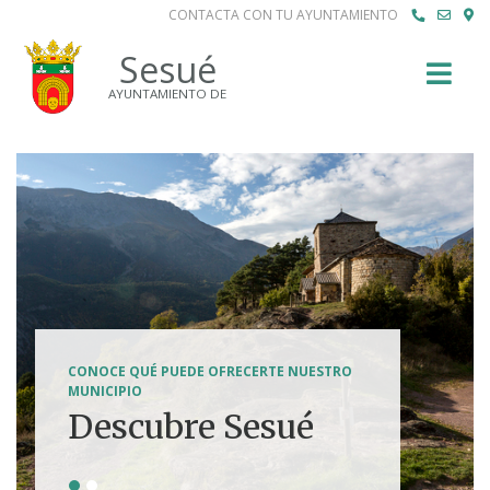
CONTACTA CON TU AYUNTAMIENTO
Buscar
Sesué
AYUNTAMIENTO DE
SENDERISMO, HÍPICA, FERRATAS, BTT...
CONOCE QUÉ PUEDE OFRECERTE NUESTRO
Tierra de
MUNICIPIO
Descubre Sesué
aventuras