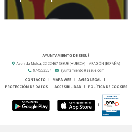
AYUNTAMIENTO DE SESUÉ
Avenida Molsá, 22
22467
SESUÉ (HUESCA)
- ARAGÓN
(ESPAÑA)
974553554
ayuntamiento@sesue.com
CONTACTO
MAPA WEB
AVISO LEGAL
PROTECCIÓN DE DATOS
ACCESIBILIDAD
POLÍTICA DE COOKIES
ENLACE