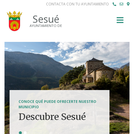
CONTACTA CON TU AYUNTAMIENTO
Buscar
Sesué
AYUNTAMIENTO DE
SENDERISMO, HÍPICA, FERRATAS, BTT...
CONOCE QUÉ PUEDE OFRECERTE NUESTRO
Tierra de
MUNICIPIO
Descubre Sesué
aventuras