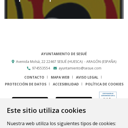
AYUNTAMIENTO DE SESUÉ
Avenida Molsá, 22
22467
SESUÉ (HUESCA)
- ARAGÓN
(ESPAÑA)
974553554
ayuntamiento@sesue.com
CONTACTO
MAPA WEB
AVISO LEGAL
PROTECCIÓN DE DATOS
ACCESIBILIDAD
POLÍTICA DE COOKIES
ENLACE
Este sitio utiliza cookies
Nuestra web utiliza los siguientes tipos de cookies: