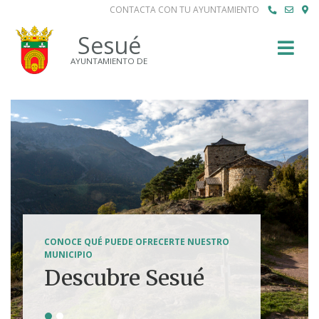
CONTACTA CON TU AYUNTAMIENTO
Buscar
Sesué
AYUNTAMIENTO DE
SENDERISMO, HÍPICA, FERRATAS, BTT...
CONOCE QUÉ PUEDE OFRECERTE NUESTRO
Tierra de
MUNICIPIO
Descubre Sesué
aventuras