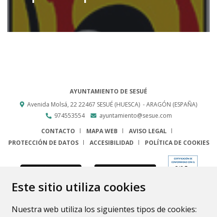
AYUNTAMIENTO DE SESUÉ
Avenida Molsá, 22
22467
SESUÉ (HUESCA)
- ARAGÓN
(ESPAÑA)
974553554
ayuntamiento@sesue.com
CONTACTO
MAPA WEB
AVISO LEGAL
PROTECCIÓN DE DATOS
ACCESIBILIDAD
POLÍTICA DE COOKIES
ENLACE
Este sitio utiliza cookies
Nuestra web utiliza los siguientes tipos de cookies: