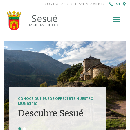
CONTACTA CON TU AYUNTAMIENTO
Buscar
Sesué
AYUNTAMIENTO DE
SENDERISMO, HÍPICA, FERRATAS, BTT...
CONOCE QUÉ PUEDE OFRECERTE NUESTRO
Tierra de
MUNICIPIO
Descubre Sesué
aventuras