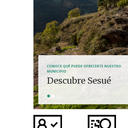
SENDERISMO, HÍPICA, FERRATAS, BTT...
CONOCE QUÉ PUEDE OFRECERTE NUESTRO
Tierra de
MUNICIPIO
Descubre Sesué
aventuras