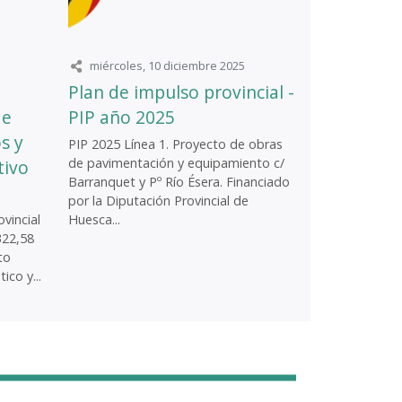
miércoles, 10 diciembre 2025
Plan de impulso provincial -
de
PIP año 2025
s y
PIP 2025 Línea 1. Proyecto de obras
de pavimentación y equipamiento c/
tivo
Barranquet y Pº Río Ésera. Financiado
por la Diputación Provincial de
vincial
Huesca...
322,58
to
ico y...