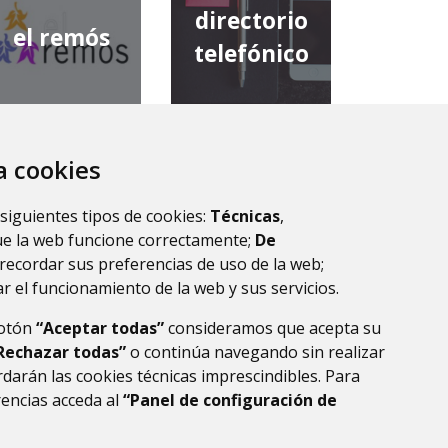
directorio
el remós
telefónico
za cookies
diputación
comarca de
provincial de
 siguientes tipos de cookies:
Técnicas
,
la ribagorza
huesca
ue la web funcione correctamente;
De
recordar sus preferencias de uso de la web;
r el funcionamiento de la web y sus servicios.
botón
“Aceptar todas”
consideramos que acepta su
Rechazar todas”
o continúa navegando sin realizar
darán las cookies técnicas imprescindibles. Para
rencias acceda al
“Panel de configuración de