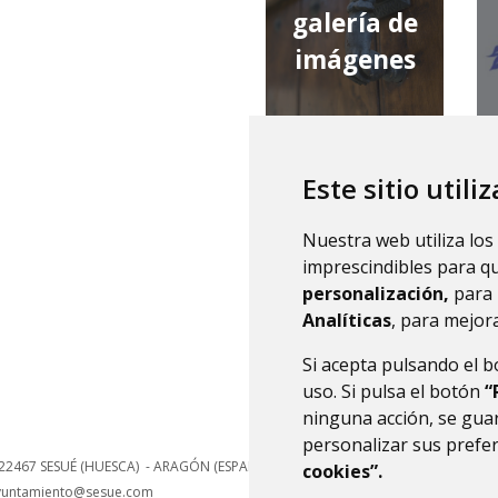
galería de
imágenes
Este sitio utili
qué tiempo
Nuestra web utiliza los
hace
imprescindibles para q
personalización,
para 
Analíticas
, para mejora
Si acepta pulsando el 
uso. Si pulsa el botón
“
ninguna acción, se guar
personalizar sus prefe
22467
SESUÉ (HUESCA)
- ARAGÓN
(ESPAÑA)
cookies”.
yuntamiento@sesue.com