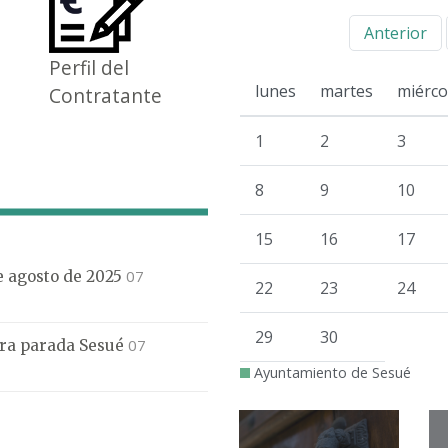
Anterior
Perfil del
lunes
martes
miérco
Contratante
1
2
3
8
9
10
15
16
17
07
de agosto de 2025
22
23
24
29
30
07
mera parada Sesué
Ayuntamiento de Sesué