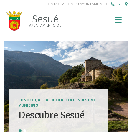
CONTACTA CON TU AYUNTAMIENTO
Buscar
Sesué
AYUNTAMIENTO DE
SENDERISMO, HÍPICA, FERRATAS, BTT...
CONOCE QUÉ PUEDE OFRECERTE NUESTRO
Tierra de
MUNICIPIO
Descubre Sesué
aventuras