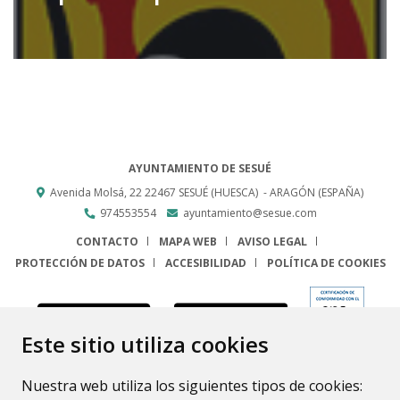
AYUNTAMIENTO DE SESUÉ
Avenida Molsá, 22
22467
SESUÉ (HUESCA)
- ARAGÓN
(ESPAÑA)
974553554
ayuntamiento@sesue.com
CONTACTO
MAPA WEB
AVISO LEGAL
PROTECCIÓN DE DATOS
ACCESIBILIDAD
POLÍTICA DE COOKIES
ENLACE
Este sitio utiliza cookies
Nuestra web utiliza los siguientes tipos de cookies: