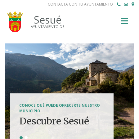
CONTACTA CON TU AYUNTAMIENTO
Buscar
Sesué
AYUNTAMIENTO DE
SENDERISMO, HÍPICA, FERRATAS, BTT...
CONOCE QUÉ PUEDE OFRECERTE NUESTRO
Tierra de
MUNICIPIO
Descubre Sesué
aventuras