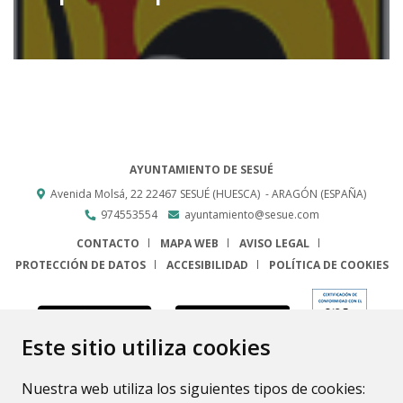
AYUNTAMIENTO DE SESUÉ
Avenida Molsá, 22
22467
SESUÉ (HUESCA)
- ARAGÓN
(ESPAÑA)
974553554
ayuntamiento@sesue.com
CONTACTO
MAPA WEB
AVISO LEGAL
PROTECCIÓN DE DATOS
ACCESIBILIDAD
POLÍTICA DE COOKIES
ENLACE
Este sitio utiliza cookies
Nuestra web utiliza los siguientes tipos de cookies: