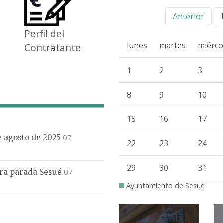
Anterior
Perfil del
lunes
martes
miérco
Contratante
1
2
3
8
9
10
15
16
17
07
de agosto de 2025
22
23
24
29
30
31
07
mera parada Sesué
Ayuntamiento de Sesué