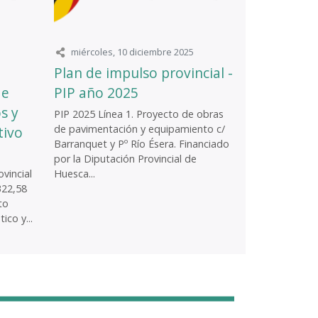
miércoles, 10 diciembre 2025
Plan de impulso provincial -
de
PIP año 2025
s y
PIP 2025 Línea 1. Proyecto de obras
de pavimentación y equipamiento c/
tivo
Barranquet y Pº Río Ésera. Financiado
por la Diputación Provincial de
vincial
Huesca...
322,58
to
ico y...