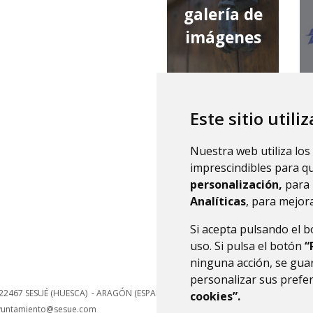
galería de
imágenes
Este sitio utili
qué tiempo
Nuestra web utiliza los
hace
imprescindibles para q
personalización,
para 
Analíticas
, para mejora
Si acepta pulsando el 
uso. Si pulsa el botón
“
ninguna acción, se guar
personalizar sus prefe
22467
SESUÉ (HUESCA)
- ARAGÓN
(ESPAÑA)
cookies”.
yuntamiento@sesue.com