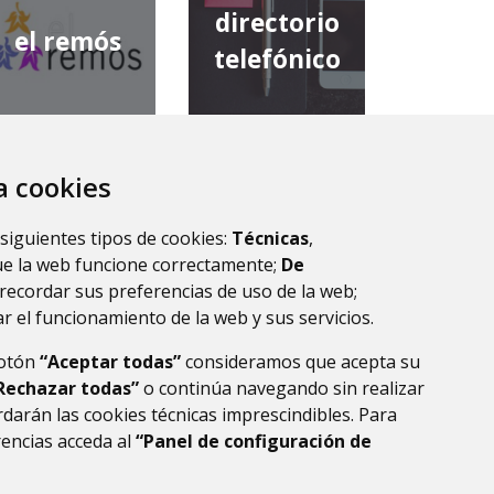
directorio
el remós
telefónico
za cookies
diputación
comarca de
provincial de
 siguientes tipos de cookies:
Técnicas
,
la ribagorza
huesca
ue la web funcione correctamente;
De
recordar sus preferencias de uso de la web;
r el funcionamiento de la web y sus servicios.
botón
“Aceptar todas”
consideramos que acepta su
Rechazar todas”
o continúa navegando sin realizar
darán las cookies técnicas imprescindibles. Para
rencias acceda al
“Panel de configuración de