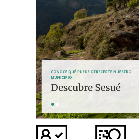
SENDERISMO, HÍPICA, FERRATAS, BTT...
CONOCE QUÉ PUEDE OFRECERTE NUESTRO
Tierra de
MUNICIPIO
Descubre Sesué
aventuras