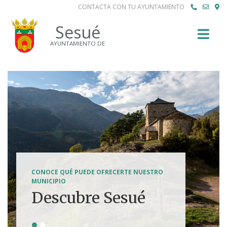
CONTACTA CON TU AYUNTAMIENTO
Buscar
Sesué
AYUNTAMIENTO DE
SENDERISMO, HÍPICA, FERRATAS, BTT...
CONOCE QUÉ PUEDE OFRECERTE NUESTRO
Tierra de
MUNICIPIO
Descubre Sesué
aventuras