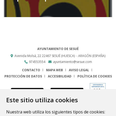
AYUNTAMIENTO DE SESUÉ
Avenida Molsá, 22
22467
SESUÉ (HUESCA)
- ARAGÓN
(ESPAÑA)
974553554
ayuntamiento@sesue.com
CONTACTO
MAPA WEB
AVISO LEGAL
PROTECCIÓN DE DATOS
ACCESIBILIDAD
POLÍTICA DE COOKIES
ENLACE
Este sitio utiliza cookies
Nuestra web utiliza los siguientes tipos de cookies: