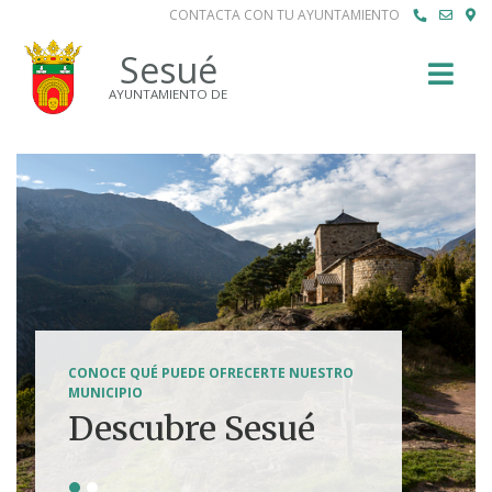
CONTACTA CON TU AYUNTAMIENTO
Buscar
Sesué
AYUNTAMIENTO DE
SENDERISMO, HÍPICA, FERRATAS, BTT...
CONOCE QUÉ PUEDE OFRECERTE NUESTRO
Tierra de
MUNICIPIO
Descubre Sesué
aventuras