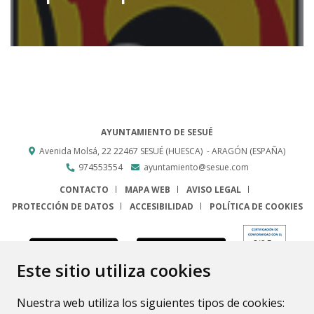
AYUNTAMIENTO DE SESUÉ
Avenida Molsá, 22
22467
SESUÉ (HUESCA)
- ARAGÓN
(ESPAÑA)
974553554
ayuntamiento@sesue.com
CONTACTO
MAPA WEB
AVISO LEGAL
PROTECCIÓN DE DATOS
ACCESIBILIDAD
POLÍTICA DE COOKIES
ENLACE
Este sitio utiliza cookies
Nuestra web utiliza los siguientes tipos de cookies: