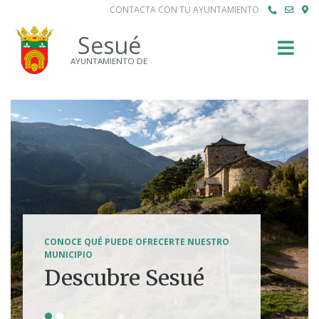
CONTACTA CON TU AYUNTAMIENTO
Buscar
Sesué
AYUNTAMIENTO DE
SENDERISMO, HÍPICA, FERRATAS, BTT...
CONOCE QUÉ PUEDE OFRECERTE NUESTRO
Tierra de
MUNICIPIO
Descubre Sesué
aventuras