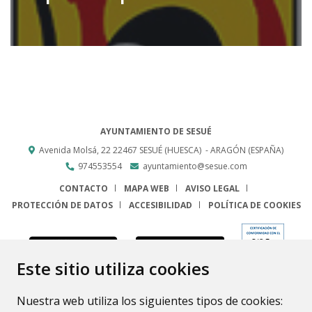
AYUNTAMIENTO DE SESUÉ
Avenida Molsá, 22
22467
SESUÉ (HUESCA)
- ARAGÓN
(ESPAÑA)
974553554
ayuntamiento@sesue.com
CONTACTO
MAPA WEB
AVISO LEGAL
PROTECCIÓN DE DATOS
ACCESIBILIDAD
POLÍTICA DE COOKIES
ENLACE
Este sitio utiliza cookies
Nuestra web utiliza los siguientes tipos de cookies: