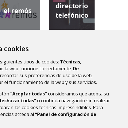
directorio
el remós
telefónico
za cookies
diputación
comarca de
provincial de
 siguientes tipos de cookies:
Técnicas
,
la ribagorza
huesca
ue la web funcione correctamente;
De
recordar sus preferencias de uso de la web;
r el funcionamiento de la web y sus servicios.
botón
“Aceptar todas”
consideramos que acepta su
Rechazar todas”
o continúa navegando sin realizar
darán las cookies técnicas imprescindibles. Para
rencias acceda al
“Panel de configuración de