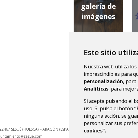
galería de
imágenes
Este sitio utili
qué tiempo
Nuestra web utiliza los
hace
imprescindibles para q
personalización,
para 
Analíticas
, para mejora
Si acepta pulsando el 
uso. Si pulsa el botón
“
ninguna acción, se guar
personalizar sus prefe
22467
SESUÉ (HUESCA)
- ARAGÓN
(ESPAÑA)
cookies”.
yuntamiento@sesue.com