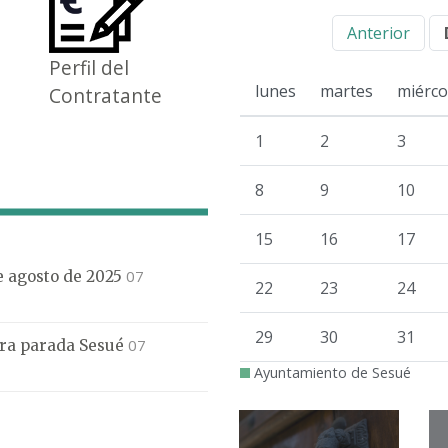
Anterior
Perfil del
lunes
martes
miérco
Contratante
1
2
3
8
9
10
15
16
17
07
de agosto de 2025
22
23
24
29
30
31
07
mera parada Sesué
Ayuntamiento de Sesué