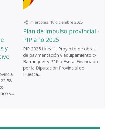
miércoles, 10 diciembre 2025
Plan de impulso provincial -
de
PIP año 2025
s y
PIP 2025 Línea 1. Proyecto de obras
de pavimentación y equipamiento c/
tivo
Barranquet y Pº Río Ésera. Financiado
por la Diputación Provincial de
vincial
Huesca...
322,58
to
ico y...