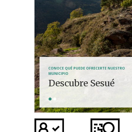
SENDERISMO, HÍPICA, FERRATAS, BTT...
CONOCE QUÉ PUEDE OFRECERTE NUESTRO
Tierra de
MUNICIPIO
Descubre Sesué
aventuras