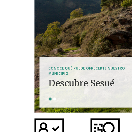
SENDERISMO, HÍPICA, FERRATAS, BTT...
CONOCE QUÉ PUEDE OFRECERTE NUESTRO
Tierra de
MUNICIPIO
Descubre Sesué
aventuras