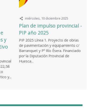
miércoles, 10 diciembre 2025
Plan de impulso provincial -
de
PIP año 2025
s y
PIP 2025 Línea 1. Proyecto de obras
de pavimentación y equipamiento c/
tivo
Barranquet y Pº Río Ésera. Financiado
por la Diputación Provincial de
vincial
Huesca...
322,58
to
ico y...