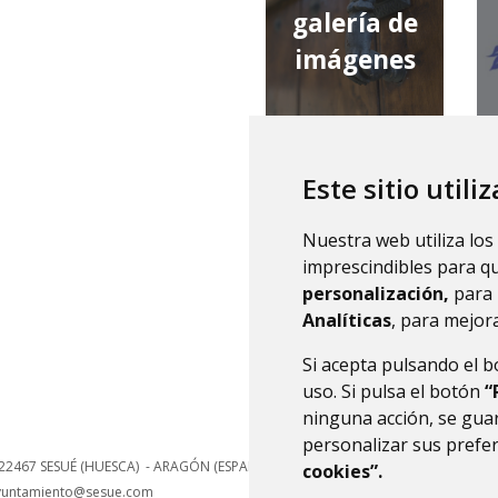
galería de
imágenes
Este sitio utili
qué tiempo
Nuestra web utiliza los
hace
imprescindibles para q
personalización,
para 
Analíticas
, para mejora
Si acepta pulsando el 
uso. Si pulsa el botón
“
ninguna acción, se guar
personalizar sus prefe
22467
SESUÉ (HUESCA)
- ARAGÓN
(ESPAÑA)
cookies”.
yuntamiento@sesue.com