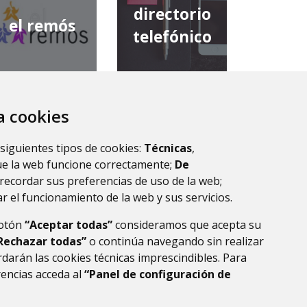
directorio
el remós
telefónico
za cookies
diputación
comarca de
provincial de
 siguientes tipos de cookies:
Técnicas
,
la ribagorza
huesca
ue la web funcione correctamente;
De
recordar sus preferencias de uso de la web;
r el funcionamiento de la web y sus servicios.
botón
“Aceptar todas”
consideramos que acepta su
Rechazar todas”
o continúa navegando sin realizar
darán las cookies técnicas imprescindibles. Para
rencias acceda al
“Panel de configuración de