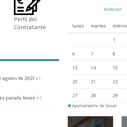
Anterior
Perfil del
lunes
martes
miérco
Contratante
1
6
7
8
13
14
15
07
de agosto de 2025
20
21
22
27
28
29
07
mera parada Sesué
Ayuntamiento de Sesué