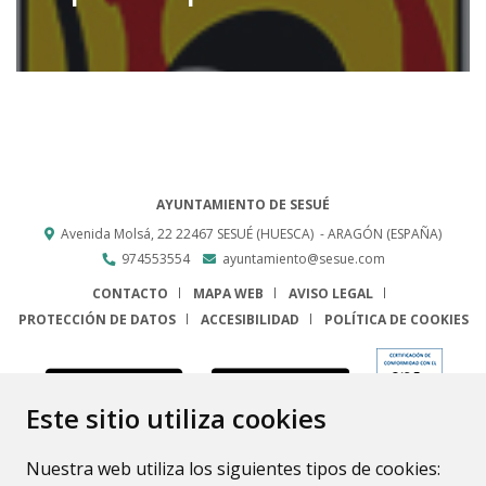
AYUNTAMIENTO DE SESUÉ
Avenida Molsá, 22
22467
SESUÉ (HUESCA)
- ARAGÓN
(ESPAÑA)
974553554
ayuntamiento@sesue.com
CONTACTO
MAPA WEB
AVISO LEGAL
PROTECCIÓN DE DATOS
ACCESIBILIDAD
POLÍTICA DE COOKIES
ENLACE
Este sitio utiliza cookies
Nuestra web utiliza los siguientes tipos de cookies: