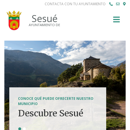
CONTACTA CON TU AYUNTAMIENTO
Buscar
Sesué
AYUNTAMIENTO DE
SENDERISMO, HÍPICA, FERRATAS, BTT...
CONOCE QUÉ PUEDE OFRECERTE NUESTRO
Tierra de
MUNICIPIO
Descubre Sesué
aventuras