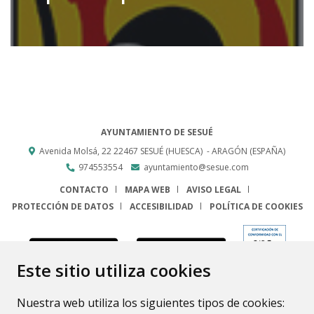
AYUNTAMIENTO DE SESUÉ
Avenida Molsá, 22
22467
SESUÉ (HUESCA)
- ARAGÓN
(ESPAÑA)
974553554
ayuntamiento@sesue.com
CONTACTO
MAPA WEB
AVISO LEGAL
PROTECCIÓN DE DATOS
ACCESIBILIDAD
POLÍTICA DE COOKIES
ENLACE
Este sitio utiliza cookies
Nuestra web utiliza los siguientes tipos de cookies: