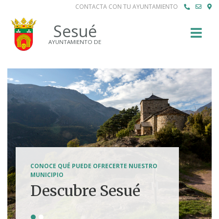
CONTACTA CON TU AYUNTAMIENTO
Buscar
Sesué
AYUNTAMIENTO DE
SENDERISMO, HÍPICA, FERRATAS, BTT...
CONOCE QUÉ PUEDE OFRECERTE NUESTRO
Tierra de
MUNICIPIO
Descubre Sesué
aventuras