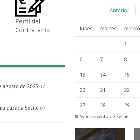
Anterior
Perfil del
lunes
martes
miérco
Contratante
1
6
7
8
13
14
15
07
de agosto de 2025
20
21
22
27
28
29
07
mera parada Sesué
Ayuntamiento de Sesué