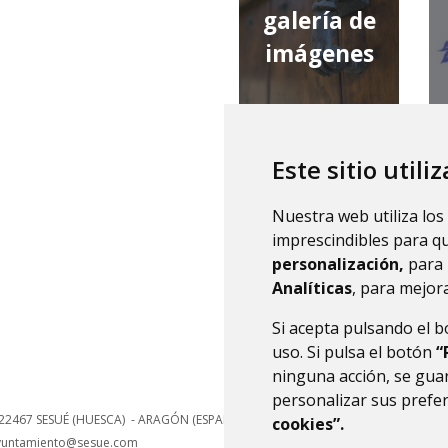
galería de
imágenes
Este sitio utili
qué tiempo
Nuestra web utiliza los
hace
imprescindibles para q
personalización,
para 
Analíticas
, para mejora
Si acepta pulsando el 
uso. Si pulsa el botón
“
ninguna acción, se guar
personalizar sus prefe
22467
SESUÉ (HUESCA)
- ARAGÓN
(ESPAÑA)
cookies”.
yuntamiento@sesue.com