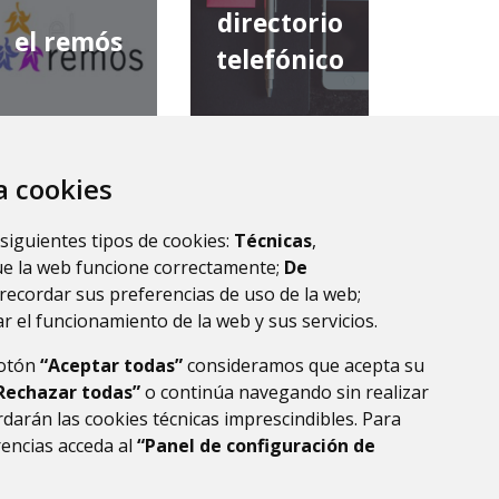
directorio
el remós
telefónico
za cookies
diputación
comarca de
provincial de
 siguientes tipos de cookies:
Técnicas
,
la ribagorza
huesca
ue la web funcione correctamente;
De
recordar sus preferencias de uso de la web;
r el funcionamiento de la web y sus servicios.
botón
“Aceptar todas”
consideramos que acepta su
Rechazar todas”
o continúa navegando sin realizar
darán las cookies técnicas imprescindibles. Para
rencias acceda al
“Panel de configuración de