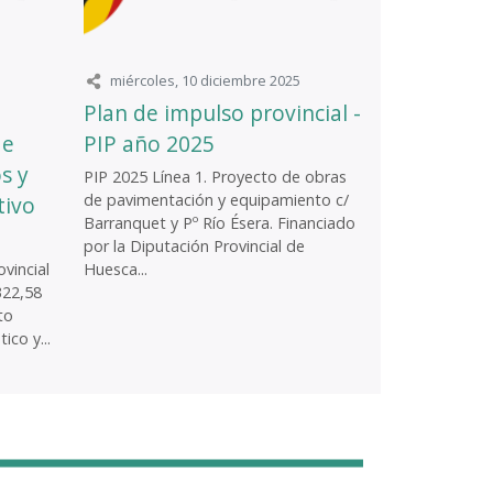
miércoles, 10 diciembre 2025
Plan de impulso provincial -
de
PIP año 2025
s y
PIP 2025 Línea 1. Proyecto de obras
de pavimentación y equipamiento c/
tivo
Barranquet y Pº Río Ésera. Financiado
por la Diputación Provincial de
vincial
Huesca...
322,58
to
ico y...