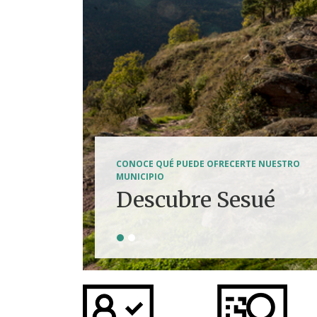
SENDERISMO, HÍPICA, FERRATAS, BTT...
CONOCE QUÉ PUEDE OFRECERTE NUESTRO
Tierra de
MUNICIPIO
Descubre Sesué
aventuras