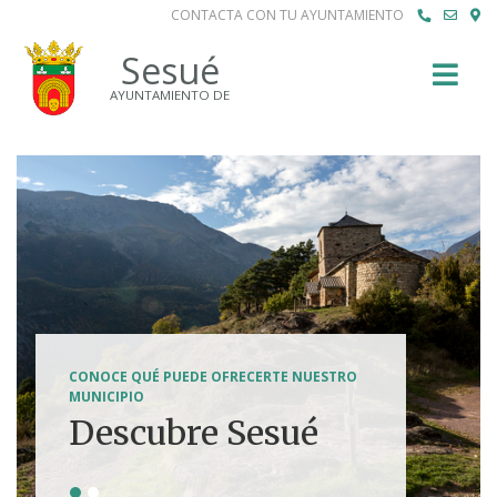
CONTACTA CON TU AYUNTAMIENTO
Buscar
Sesué
AYUNTAMIENTO DE
SENDERISMO, HÍPICA, FERRATAS, BTT...
CONOCE QUÉ PUEDE OFRECERTE NUESTRO
Tierra de
MUNICIPIO
Descubre Sesué
aventuras