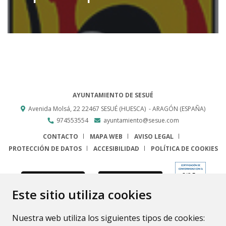
AYUNTAMIENTO DE SESUÉ
Avenida Molsá, 22
22467
SESUÉ (HUESCA)
- ARAGÓN
(ESPAÑA)
974553554
ayuntamiento@sesue.com
CONTACTO
MAPA WEB
AVISO LEGAL
PROTECCIÓN DE DATOS
ACCESIBILIDAD
POLÍTICA DE COOKIES
ENLACE
Este sitio utiliza cookies
Nuestra web utiliza los siguientes tipos de cookies: