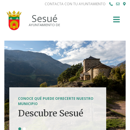
CONTACTA CON TU AYUNTAMIENTO
Buscar
Sesué
AYUNTAMIENTO DE
SENDERISMO, HÍPICA, FERRATAS, BTT...
CONOCE QUÉ PUEDE OFRECERTE NUESTRO
Tierra de
MUNICIPIO
Descubre Sesué
aventuras