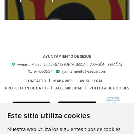
AYUNTAMIENTO DE SESUÉ
Avenida Molsá, 22
22467
SESUÉ (HUESCA)
- ARAGÓN
(ESPAÑA)
974553554
ayuntamiento@sesue.com
CONTACTO
MAPA WEB
AVISO LEGAL
PROTECCIÓN DE DATOS
ACCESIBILIDAD
POLÍTICA DE COOKIES
ENLACE
Este sitio utiliza cookies
Nuestra web utiliza los siguientes tipos de cookies: