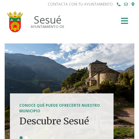
CONTACTA CON TU AYUNTAMIENTO
Buscar
Sesué
AYUNTAMIENTO DE
SENDERISMO, HÍPICA, FERRATAS, BTT...
CONOCE QUÉ PUEDE OFRECERTE NUESTRO
Tierra de
MUNICIPIO
Descubre Sesué
aventuras