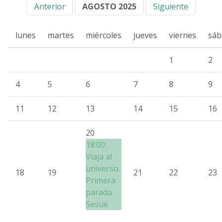
Anterior
AGOSTO 2025
Siguiente
lunes
martes
miércoles
jueves
viernes
sáb
1
2
4
5
6
7
8
9
11
12
13
14
15
16
20
18:00:
Viaja al
universo.
18
19
21
22
23
Primera
parada
Sesué