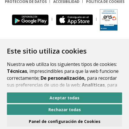
PROTECCIÓN DE DATOS
ACCESIBILIDAD
POLÍTICA DE COOKIES
ENLACE
Este sitio utiliza cookies
Nuestra web utiliza los siguientes tipos de cookies:
Técnicas
, imprescindibles para que la web funcione
correctamente;
De personalización,
para recordar
sus preferencias de uso de la web;
Analíticas
, para
mejorar el funcionamiento de la web y sus servicios.
Aceptar todas
Si acepta pulsando el botón
“Aceptar todas”
Rechazar todas
consideramos que acepta su uso. Si pulsa el botón
“Rechazar todas”
o continúa navegando sin realizar
Panel de configuración de Cookies
ninguna acción, se guardarán las cookies técnicas