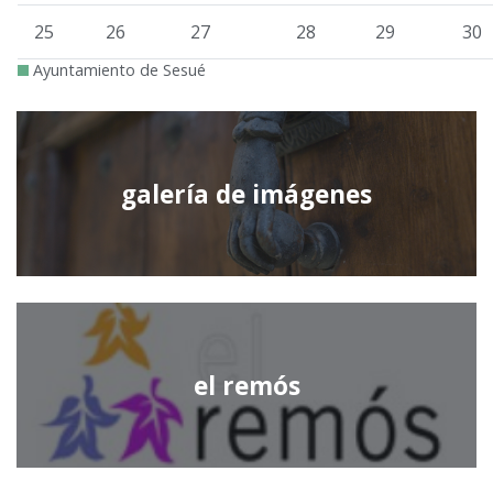
25
26
27
28
29
30
Ayuntamiento de Sesué
galería de imágenes
el remós