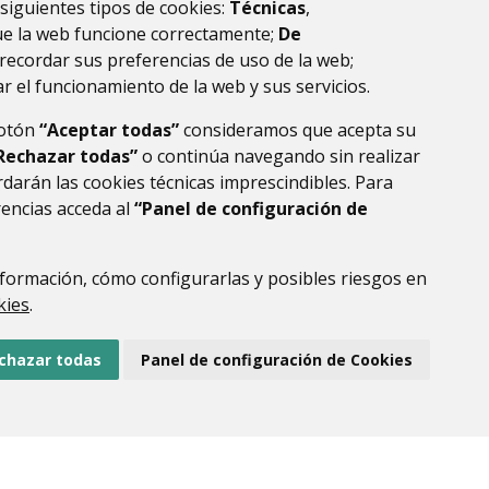
 siguientes tipos de cookies:
Técnicas
,
ue la web funcione correctamente;
De
recordar sus preferencias de uso de la web;
r el funcionamiento de la web y sus servicios.
botón
“Aceptar todas”
consideramos que acepta su
Rechazar todas”
o continúa navegando sin realizar
darán las cookies técnicas imprescindibles. Para
rencias acceda al
“Panel de configuración de
DE DATOS
ACCESIBILIDAD
POLÍTICA DE COOKIES
ENLACE EXTERNO AL
formación, cómo configurarlas y posibles riesgos en
kies
.
chazar todas
Panel de configuración de Cookies