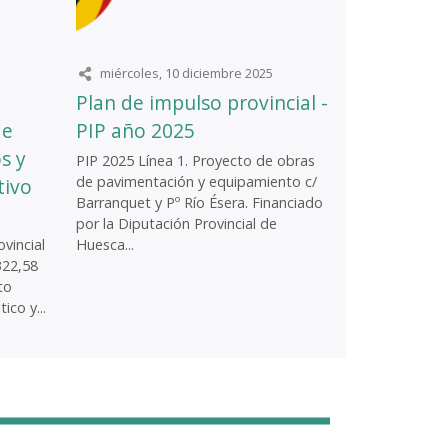
miércoles, 10 diciembre 2025
Plan de impulso provincial -
de
PIP año 2025
s y
PIP 2025 Línea 1. Proyecto de obras
de pavimentación y equipamiento c/
tivo
Barranquet y Pº Río Ésera. Financiado
por la Diputación Provincial de
vincial
Huesca...
322,58
to
ico y...