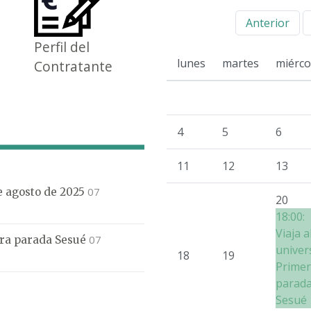
Anterior
Perfil del
lunes
martes
miérco
Contratante
4
5
6
11
12
13
07
de agosto de 2025
20
18:00:
Viaja a
07
mera parada Sesué
univer
18
19
Prime
parad
Sesué