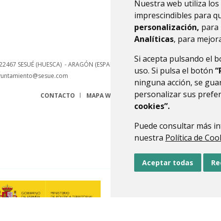
Nuestra web utiliza los
imprescindibles para q
personalización,
para 
Analíticas
, para mejora
Si acepta pulsando el 
22467
SESUÉ (HUESCA)
- ARAGÓN
(ESPAÑA)
uso. Si pulsa el botón
“
yuntamiento@sesue.com
ninguna acción, se guar
personalizar sus prefe
CONTACTO
MAPA WEB
AVISO LEGAL
PROTECCIÓN 
cookies”.
Puede consultar más in
nuestra
Política de Coo
Aceptar todas
Re