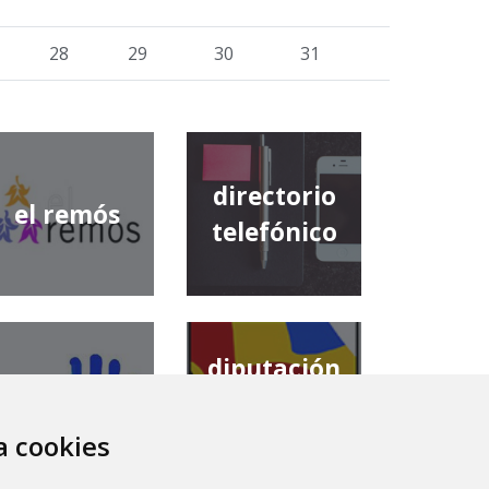
28
29
30
31
directorio
el remós
telefónico
diputación
comarca de
provincial de
la ribagorza
huesca
za cookies