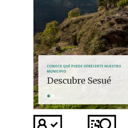
SENDERISMO, HÍPICA, FERRATAS, BTT...
CONOCE QUÉ PUEDE OFRECERTE NUESTRO
Tierra de
MUNICIPIO
Descubre Sesué
aventuras