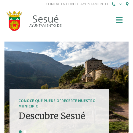
CONTACTA CON TU AYUNTAMIENTO
Buscar
Sesué
AYUNTAMIENTO DE
SENDERISMO, HÍPICA, FERRATAS, BTT...
CONOCE QUÉ PUEDE OFRECERTE NUESTRO
Tierra de
MUNICIPIO
Descubre Sesué
aventuras