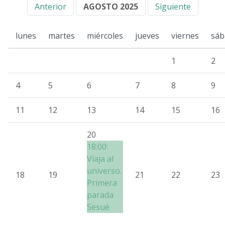
Anterior
AGOSTO 2025
Siguiente
lunes
martes
miércoles
jueves
viernes
sáb
1
2
4
5
6
7
8
9
11
12
13
14
15
16
20
18:00:
Viaja al
universo.
18
19
21
22
23
Primera
parada
Sesué