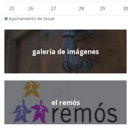
25
26
27
28
29
30
Ayuntamiento de Sesué
galería de imágenes
el remós