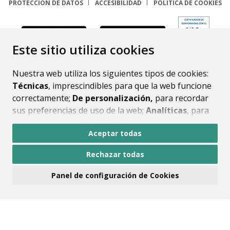
PROTECCIÓN DE DATOS
ACCESIBILIDAD
POLÍTICA DE COOKIES
ENLACE
Este sitio utiliza cookies
Nuestra web utiliza los siguientes tipos de cookies:
Técnicas
, imprescindibles para que la web funcione
correctamente;
De personalización,
para recordar
sus preferencias de uso de la web;
Analíticas
, para
mejorar el funcionamiento de la web y sus servicios.
Aceptar todas
Si acepta pulsando el botón
“Aceptar todas”
Rechazar todas
consideramos que acepta su uso. Si pulsa el botón
“Rechazar todas”
o continúa navegando sin realizar
Panel de configuración de Cookies
ninguna acción, se guardarán las cookies técnicas
imprescindibles. Para personalizar sus preferencias
acceda al
“Panel de configuración de cookies”.
Puede consultar más información, cómo