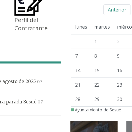
Anterior
Perfil del
lunes
martes
miérco
Contratante
1
2
7
8
9
14
15
16
07
de agosto de 2025
21
22
23
28
29
30
07
mera parada Sesué
Ayuntamiento de Sesué