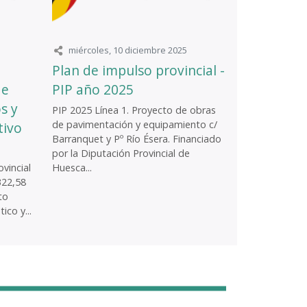
miércoles, 10 diciembre 2025
Plan de impulso provincial -
de
PIP año 2025
s y
PIP 2025 Línea 1. Proyecto de obras
de pavimentación y equipamiento c/
tivo
Barranquet y Pº Río Ésera. Financiado
por la Diputación Provincial de
vincial
Huesca...
322,58
to
ico y...