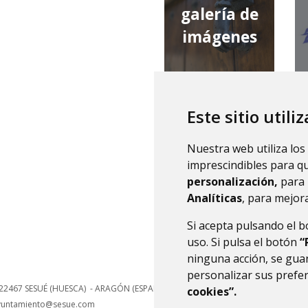
galería de
imágenes
Este sitio utili
qué tiempo
Nuestra web utiliza los
hace
imprescindibles para q
personalización,
para 
Analíticas
, para mejora
Si acepta pulsando el 
uso. Si pulsa el botón
“
ninguna acción, se guar
personalizar sus prefe
22467
SESUÉ (HUESCA)
- ARAGÓN
(ESPAÑA)
cookies”.
yuntamiento@sesue.com