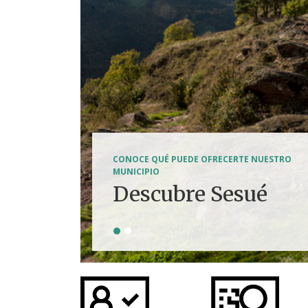
SENDERISMO, HÍPICA, FERRATAS, BTT...
CONOCE QUÉ PUEDE OFRECERTE NUESTRO
Tierra de
MUNICIPIO
Descubre Sesué
aventuras