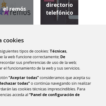
directorio
el remós
telefónico
za cookies
diputación
comarca de
provincial de
 siguientes tipos de cookies:
Técnicas
,
la ribagorza
huesca
ue la web funcione correctamente;
De
recordar sus preferencias de uso de la web;
r el funcionamiento de la web y sus servicios.
botón
“Aceptar todas”
consideramos que acepta su
Rechazar todas”
o continúa navegando sin realizar
darán las cookies técnicas imprescindibles. Para
rencias acceda al
“Panel de configuración de