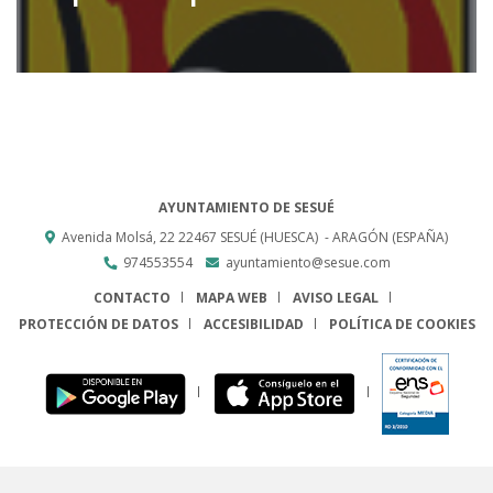
AYUNTAMIENTO DE SESUÉ
Avenida Molsá, 22
22467
SESUÉ (HUESCA)
- ARAGÓN
(ESPAÑA)
974553554
ayuntamiento@sesue.com
CONTACTO
MAPA WEB
AVISO LEGAL
PROTECCIÓN DE DATOS
ACCESIBILIDAD
POLÍTICA DE COOKIES
ENLACE