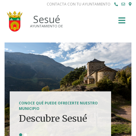
CONTACTA CON TU AYUNTAMIENTO
Buscar
Sesué
AYUNTAMIENTO DE
SENDERISMO, HÍPICA, FERRATAS, BTT...
CONOCE QUÉ PUEDE OFRECERTE NUESTRO
Tierra de
MUNICIPIO
Descubre Sesué
aventuras