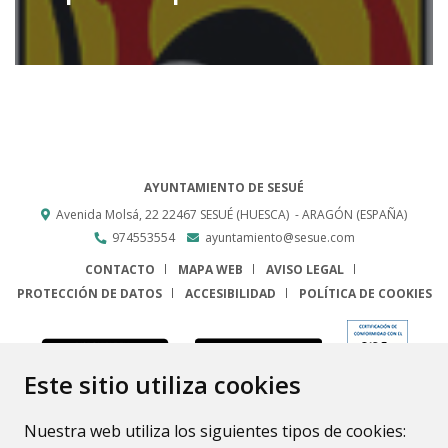
AYUNTAMIENTO DE SESUÉ
Avenida Molsá, 22
22467
SESUÉ (HUESCA)
- ARAGÓN
(ESPAÑA)
974553554
ayuntamiento@sesue.com
CONTACTO
MAPA WEB
AVISO LEGAL
PROTECCIÓN DE DATOS
ACCESIBILIDAD
POLÍTICA DE COOKIES
ENLACE
Este sitio utiliza cookies
Nuestra web utiliza los siguientes tipos de cookies: