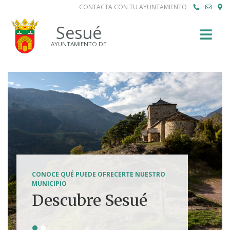
CONTACTA CON TU AYUNTAMIENTO
Buscar
Sesué
AYUNTAMIENTO DE
SENDERISMO, HÍPICA, FERRATAS, BTT...
CONOCE QUÉ PUEDE OFRECERTE NUESTRO
Tierra de
MUNICIPIO
Descubre Sesué
aventuras