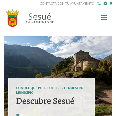
CONTACTA CON TU AYUNTAMIENTO
Buscar
Sesué
AYUNTAMIENTO DE
SENDERISMO, HÍPICA, FERRATAS, BTT...
CONOCE QUÉ PUEDE OFRECERTE NUESTRO
Tierra de
MUNICIPIO
Descubre Sesué
aventuras