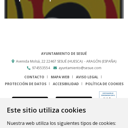
AYUNTAMIENTO DE SESUÉ
Avenida Molsá, 22
22467
SESUÉ (HUESCA)
- ARAGÓN
(ESPAÑA)
974553554
ayuntamiento@sesue.com
CONTACTO
MAPA WEB
AVISO LEGAL
PROTECCIÓN DE DATOS
ACCESIBILIDAD
POLÍTICA DE COOKIES
ENLACE
Este sitio utiliza cookies
Nuestra web utiliza los siguientes tipos de cookies: