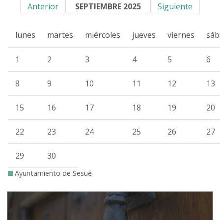
Anterior
SEPTIEMBRE 2025
Siguiente
lunes
martes
miércoles
jueves
viernes
sáb
1
2
3
4
5
6
8
9
10
11
12
13
15
16
17
18
19
20
22
23
24
25
26
27
29
30
Ayuntamiento de Sesué