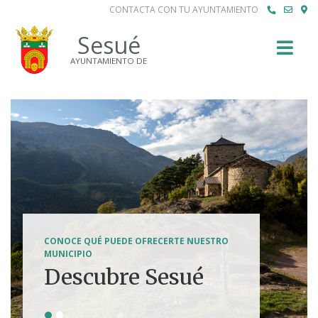
CONTACTA CON TU AYUNTAMIENTO
Buscar
Sesué
AYUNTAMIENTO DE
SENDERISMO, HÍPICA, FERRATAS, BTT...
CONOCE QUÉ PUEDE OFRECERTE NUESTRO
Tierra de
MUNICIPIO
Descubre Sesué
aventuras