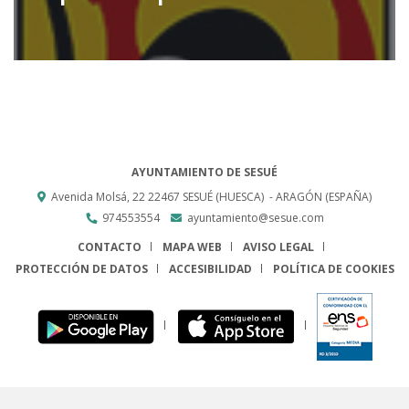
AYUNTAMIENTO DE SESUÉ
Avenida Molsá, 22
22467
SESUÉ (HUESCA)
- ARAGÓN
(ESPAÑA)
974553554
ayuntamiento@sesue.com
CONTACTO
MAPA WEB
AVISO LEGAL
PROTECCIÓN DE DATOS
ACCESIBILIDAD
POLÍTICA DE COOKIES
ENLACE