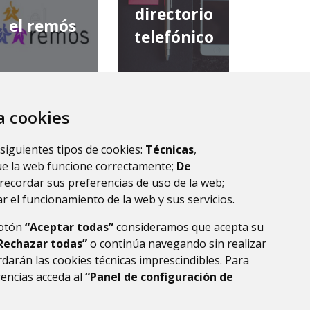
directorio
el remós
telefónico
za cookies
diputación
comarca de
provincial de
 siguientes tipos de cookies:
Técnicas
,
la ribagorza
huesca
ue la web funcione correctamente;
De
recordar sus preferencias de uso de la web;
r el funcionamiento de la web y sus servicios.
botón
“Aceptar todas”
consideramos que acepta su
Rechazar todas”
o continúa navegando sin realizar
darán las cookies técnicas imprescindibles. Para
rencias acceda al
“Panel de configuración de