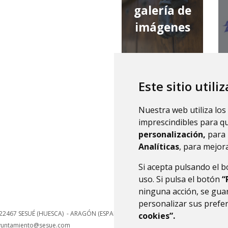
galería de
imágenes
Este sitio utili
qué tiempo
Nuestra web utiliza los
hace
imprescindibles para q
personalización,
para 
Analíticas
, para mejora
Si acepta pulsando el 
uso. Si pulsa el botón
“
ninguna acción, se guar
personalizar sus prefe
22467
SESUÉ (HUESCA)
- ARAGÓN
(ESPAÑA)
cookies”.
yuntamiento@sesue.com