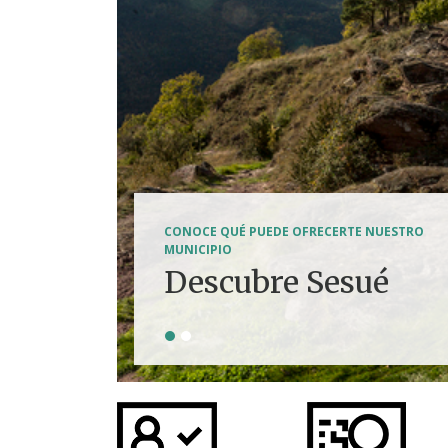
SENDERISMO, HÍPICA, FERRATAS, BTT...
CONOCE QUÉ PUEDE OFRECERTE NUESTRO
Tierra de
MUNICIPIO
Descubre Sesué
aventuras