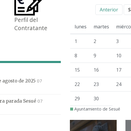
Anterior
S
Perfil del
lunes
martes
miérco
Contratante
1
2
3
8
9
10
15
16
17
07
de agosto de 2025
22
23
24
29
30
07
mera parada Sesué
Ayuntamiento de Sesué