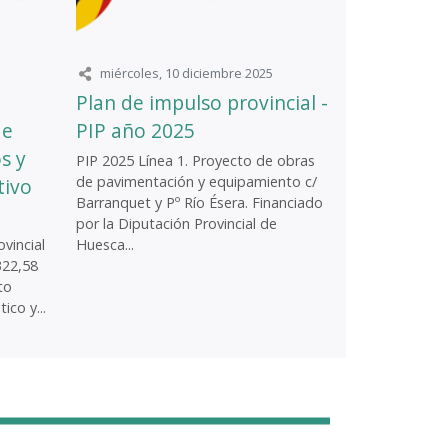
miércoles, 10 diciembre 2025
Plan de impulso provincial -
de
PIP año 2025
s y
PIP 2025 Línea 1. Proyecto de obras
de pavimentación y equipamiento c/
tivo
Barranquet y Pº Río Ésera. Financiado
por la Diputación Provincial de
vincial
Huesca...
322,58
to
ico y...