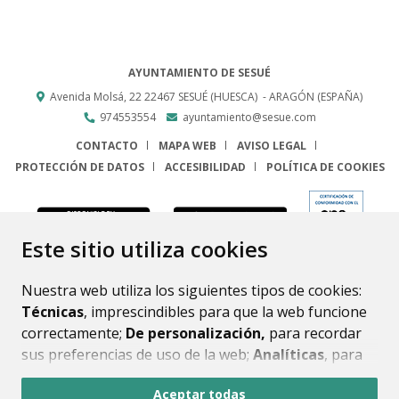
AYUNTAMIENTO DE SESUÉ
Avenida Molsá, 22
22467
SESUÉ (HUESCA)
- ARAGÓN
(ESPAÑA)
974553554
ayuntamiento@sesue.com
CONTACTO
MAPA WEB
AVISO LEGAL
PROTECCIÓN DE DATOS
ACCESIBILIDAD
POLÍTICA DE COOKIES
ENLACE
Este sitio utiliza cookies
Nuestra web utiliza los siguientes tipos de cookies:
Técnicas
, imprescindibles para que la web funcione
correctamente;
De personalización,
para recordar
sus preferencias de uso de la web;
Analíticas
, para
mejorar el funcionamiento de la web y sus servicios.
Aceptar todas