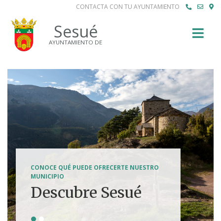
CONTACTA CON TU AYUNTAMIENTO
Buscar
Sesué
AYUNTAMIENTO DE
SENDERISMO, HÍPICA, FERRATAS, BTT...
CONOCE QUÉ PUEDE OFRECERTE NUESTRO
Tierra de
MUNICIPIO
Descubre Sesué
aventuras