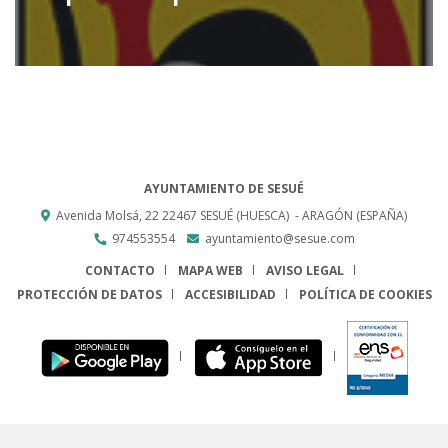
AYUNTAMIENTO DE SESUÉ
Avenida Molsá, 22
22467
SESUÉ (HUESCA)
- ARAGÓN
(ESPAÑA)
974553554
ayuntamiento@sesue.com
CONTACTO
MAPA WEB
AVISO LEGAL
PROTECCIÓN DE DATOS
ACCESIBILIDAD
POLÍTICA DE COOKIES
ENLACE